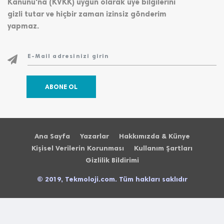
Kanunu'na (KVKK) uygun olarak üye bilgilerini
gizli tutar ve hiçbir zaman izinsiz gönderim
yapmaz.
ABONE OL
Ana Sayfa
Yazarlar
Hakkımızda & Künye
Kişisel Verilerin Korunması
Kullanım Şartları
Gizlilik Bildirimi
© 2019, Tekmoloji.com. Tüm hakları saklıdır