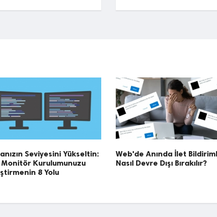
nızın Seviyesini Yükseltin:
Web'de Anında İlet Bildiriml
t Monitör Kurulumunuzu
Nasıl Devre Dışı Bırakılır?
ştirmenin 8 Yolu