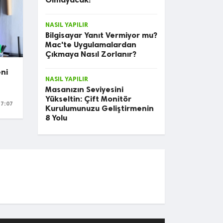
ilk izleyişte
Kaçırma
NASIL YAPILIR
Bilgisayar Yanıt Vermiyor mu?
nıza bahse
Harika 
Mac'te Uygulamalardan
Çıkmaya Nasıl Zorlanır?
Dizisi
eni
NASIL YAPILIR
Masanızın Seviyesini
Yükseltin: Çift Monitör
7:07
Kurulumunuzu Geliştirmenin
8 Yolu