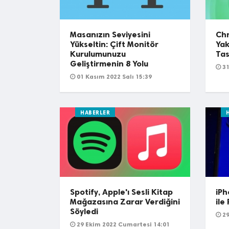
Masanızın Seviyesini
Chr
Yükseltin: Çift Monitör
Yak
Kurulumunuzu
Tas
Geliştirmenin 8 Yolu
31
01 Kasım 2022 Salı 15:39
HABERLER
Spotify, Apple'ı Sesli Kitap
iPh
Mağazasına Zarar Verdiğini
ile
Söyledi
29
29 Ekim 2022 Cumartesi 14:01