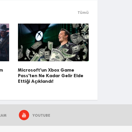
Tümü
üm
Microsoft'un Xbox Game
Pass'ten Ne Kadar Gelir Elde
Ettiği Açıklandı!
RAM
YOUTUBE