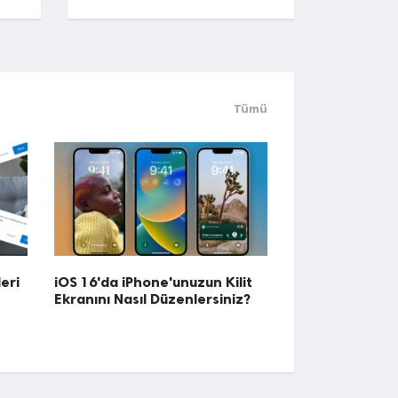
Tümü
eri
iOS 16'da iPhone'unuzun Kilit
Ekranını Nasıl Düzenlersiniz?