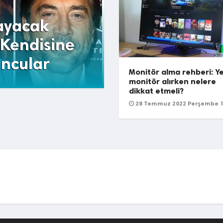
ayacak
Bu oyuncuları 
 Kendisine
tanıyamadığı
ncular
girebiliriz
Monitör alma rehberi: Y
monitör alırken nelere
dikkat etmeli?
28 Temmuz 2022 Perşembe 1