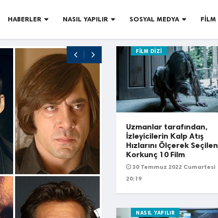
HABERLER
NASIL YAPILIR
SOSYAL MEDYA
FILM 
FILM DIZI
FILM DIZI
Uzmanlar tarafından,
İzleyicilerin Kalp Atış
Hızlarını Ölçerek Seçile
Korkunç 10 Film
30 Temmuz 2022 Cumartesi
20:19
NASIL YAPILIR