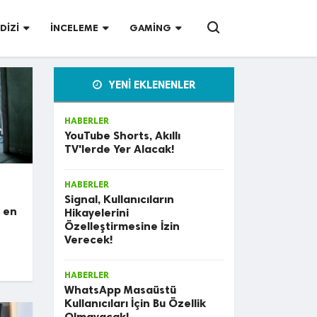
DIZI
İNCELEME
GAMING
FILM DIZI
YENİ EKLENENLER
HABERLER
YouTube Shorts, Akıllı
TV'lerde Yer Alacak!
HABERLER
Signal, Kullanıcıların
n en
Hikayelerini
Özelleştirmesine İzin
Verecek!
HABERLER
WhatsApp Masaüstü
Kullanıcıları İçin Bu Özellik
Olmayacak!