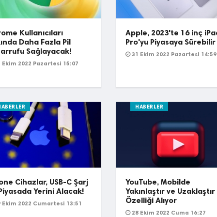
ome Kullanıcıları
Apple, 2023'te 16 inç iPa
ında Daha Fazla Pil
Pro'yu Piyasaya Sürebilir
arrufu Sağlayacak!
31 Ekim 2022 Pazartesi 14:59
 Ekim 2022 Pazartesi 15:07
HABERLER
HABERLER
one Cihazlar, USB-C Şarj
YouTube, Mobilde
 Piyasada Yerini Alacak!
Yakınlaştır ve Uzaklaştır
Özelliği Alıyor
 Ekim 2022 Cumartesi 13:51
28 Ekim 2022 Cuma 16:27