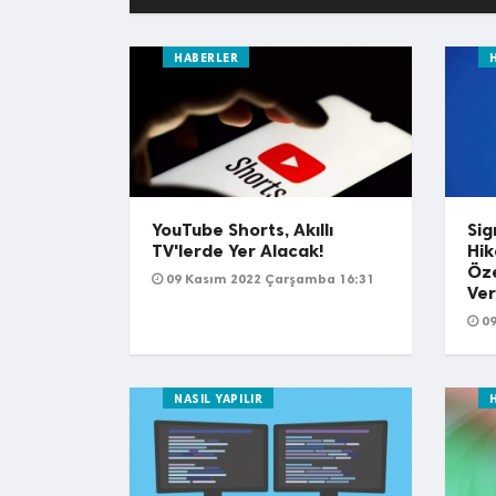
HABERLER
YouTube Shorts, Akıllı
Sig
TV'lerde Yer Alacak!
Hik
Öze
09 Kasım 2022 Çarşamba 16:31
Ver
09
NASIL YAPILIR