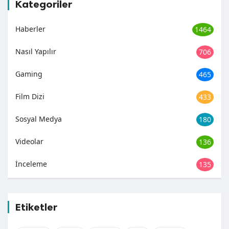
Kategoriler
Haberler
1464
Nasıl Yapılır
706
Gaming
465
Film Dizi
433
Sosyal Medya
180
Videolar
136
İnceleme
135
Etiketler