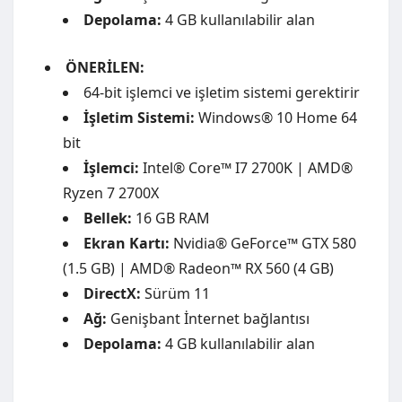
Depolama:
4 GB kullanılabilir alan
ÖNERİLEN:
64-bit işlemci ve işletim sistemi gerektirir
İşletim Sistemi:
Windows® 10 Home 64
bit
İşlemci:
Intel® Core™ I7 2700K | AMD®
Ryzen 7 2700X
Bellek:
16 GB RAM
Ekran Kartı:
Nvidia® GeForce™ GTX 580
(1.5 GB) | AMD® Radeon™ RX 560 (4 GB)
DirectX:
Sürüm 11
Ağ:
Genişbant İnternet bağlantısı
Depolama:
4 GB kullanılabilir alan