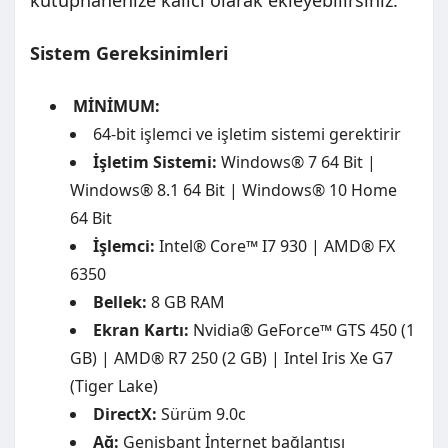
kütüphanenize kalıcı olarak ekleyebilirsiniz.
Sistem Gereksinimleri
MİNİMUM:
64-bit işlemci ve işletim sistemi gerektirir
İşletim Sistemi:
Windows® 7 64 Bit |
Windows® 8.1 64 Bit | Windows® 10 Home
64 Bit
İşlemci:
Intel® Core™ I7 930 | AMD® FX
6350
Bellek:
8 GB RAM
Ekran Kartı:
Nvidia® GeForce™ GTS 450 (1
GB) | AMD® R7 250 (2 GB) | Intel Iris Xe G7
(Tiger Lake)
DirectX:
Sürüm 9.0c
Ağ:
Genişbant İnternet bağlantısı