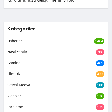
Kurulumunuzu Geliştirmenin 8 Yolu
Kategoriler
Haberler
1464
Nasıl Yapılır
706
Gaming
465
Film Dizi
433
Sosyal Medya
180
Videolar
136
İnceleme
135