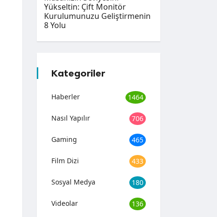
Yükseltin: Çift Monitör
Kurulumunuzu Geliştirmenin
8 Yolu
Kategoriler
Haberler
1464
Nasıl Yapılır
706
Gaming
465
Film Dizi
433
Sosyal Medya
180
Videolar
136