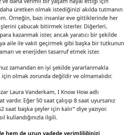
z ve daha verimli bir yaşam hayal ettiği için
daha üretken olmak istediğinizi akılda tutmanın
 Örneğin, bazı insanlar eve gittiklerinde her
şlerini çabucak bitirmek isterler. Diğerleri,
 para kazanmak ister, ancak yaratıcı bir şekilde
ya aile ile vakit geçirmek gibi başka bir tutkunun
zaman ve enerjiden tasarruf etmek ister.
nuz zamandan en iyi şekilde yararlanmakla
ı için olmak zorunda değildir ve olmamalıdır.
zar Laura Vanderkam, I Know How adlı
at vardır. Eğer 50 saat çalışıp 8 saat uyursanız
 saat başka şeyler için kalır" diye yazıyor.
 kullandığınızla ilgili.
e hem de uzun vadede verimliliğinizi