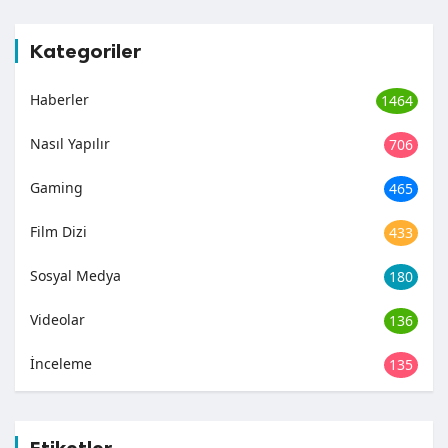
Kategoriler
Haberler
1464
Nasıl Yapılır
706
Gaming
465
Film Dizi
433
Sosyal Medya
180
Videolar
136
İnceleme
135
Etiketler