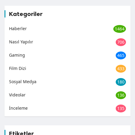
Kategoriler
Haberler
1464
Nasıl Yapılır
706
Gaming
465
Film Dizi
433
Sosyal Medya
180
Videolar
136
İnceleme
135
Etiketler