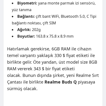
Biyometri:
yana monte parmak izi sensörü,
yüz tanıma
Bağlantı:
çift ​​bant WiFi, Bluetooth 5.0, C Tipi
bağlantı noktası, çift SIM
Ağırlık:
202g
Boyutlar:
163.8 x 75.8 x 8.9 mm
Hatırlamak gerekirse, 6GB RAM ile cihazın
temel varyantı yaklaşık 330 $ fiyat etiketi ile
birlikte gelir. Öte yandan, üst model size 8GB
RAM vererek 343 $ bir fiyat etiketi
olacak. Bunun dışında şirket, yeni Realme Sırt
Çantası ile birlikte
Realme Buds Q
piyasaya
sürmüş olacak.