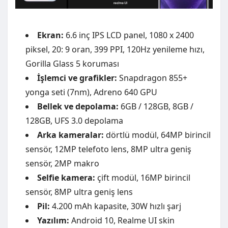
Ekran:
6.6 inç IPS LCD panel, 1080 x 2400
piksel, 20: 9 oran, 399 PPI, 120Hz yenileme hızı,
Gorilla Glass 5 koruması
İşlemci ve grafikler:
Snapdragon 855+
yonga seti (7nm), Adreno 640 GPU
Bellek ve depolama:
6GB / 128GB, 8GB /
128GB, UFS 3.0 depolama
Arka kameralar:
dörtlü modül, 64MP birincil
sensör, 12MP telefoto lens, 8MP ultra geniş
sensör, 2MP makro
Selfie kamera:
çift ​​modül, 16MP birincil
sensör, 8MP ultra geniş lens
Pil:
4.200 mAh kapasite, 30W hızlı şarj
Yazılım:
Android 10, Realme UI skin