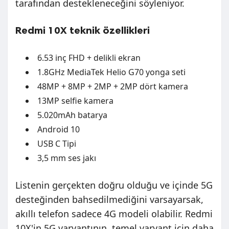
tarafından destekleneceğini söyleniyor.
Redmi 10X teknik özellikleri
6.53 inç FHD + delikli ekran
1.8GHz MediaTek Helio G70 yonga seti
48MP + 8MP + 2MP + 2MP dört kamera
13MP selfie kamera
5.020mAh batarya
Android 10
USB C Tipi
3,5 mm ses jakı
Listenin gerçekten doğru olduğu ve içinde 5G
desteğinden bahsedilmediğini varsayarsak,
akıllı telefon sadece 4G modeli olabilir. Redmi
10X'in 5G varyantının, temel varyant için daha