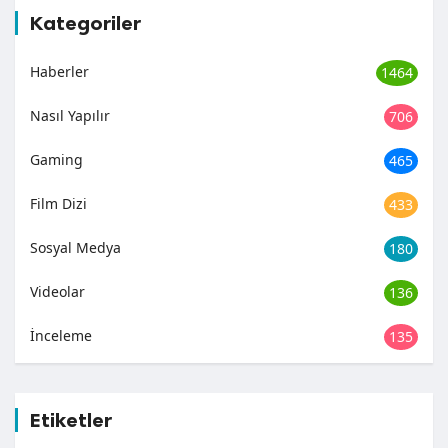
Kategoriler
Haberler
1464
Nasıl Yapılır
706
Gaming
465
Film Dizi
433
Sosyal Medya
180
Videolar
136
İnceleme
135
Etiketler