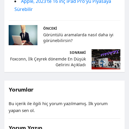
Apple, 2023'te 16 inç iPad Pro'yu Piyasaya
Sürebilir
ÖNCEKI
Görüntülü aramalarda nasıl daha iyi
görünebilirsin?
SONRAKI
Foxconn, İlk Çeyrek dönemde En Düşük
Gelirini Açıkladı
Yorumlar
Bu içerik ile ilgili hiç yorum yazılmamış. İlk yorum
yapan sen ol.
Yorum Yazın