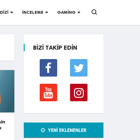
DIZI
İNCELEME
GAMING
BİZİ TAKİP EDİN
nin
u
YENİ EKLENENLER