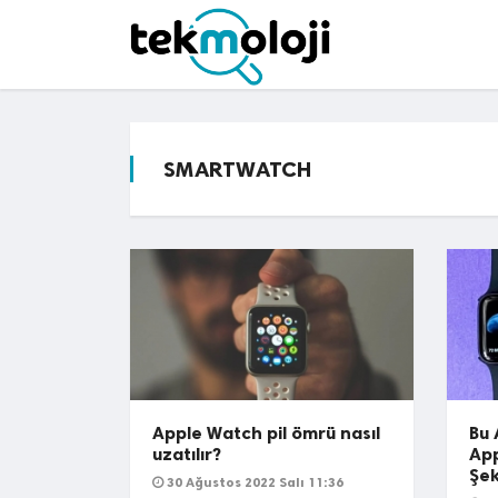
SMARTWATCH
Apple Watch pil ömrü nasıl
Bu 
uzatılır?
App
Şek
30 Ağustos 2022 Salı 11:36