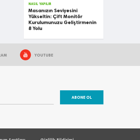
NASIL YAPILIR
Masanızın Seviyesini
Yükseltin: Çift Monitör
Kurulumunuzu Geliştirmenin
8 Yolu
RAM
YOUTUBE
ABONE OL
nım Şartları
Gizlilik Bildirimi