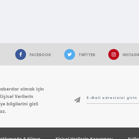
FACEBOOK
TWITTER
INSTAG
 haberdar olmak için
işisel Verilerin
bilgilerini gizli
az.
akkımızda & Künye
Kişisel Verilerin Korunması
Kulla