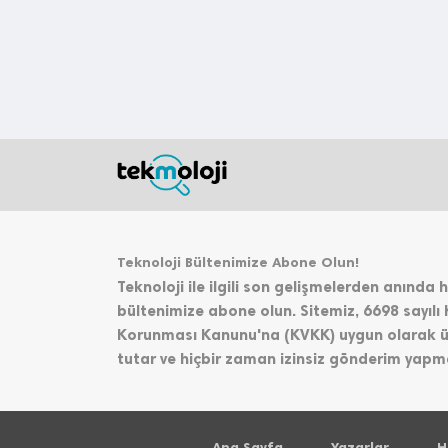
Teknoloji Bültenimize Abone Olun!
Teknoloji ile ilgili son gelişmelerden anında
bültenimize abone olun. Sitemiz, 6698 sayılı K
Korunması Kanunu'na (KVKK) uygun olarak üye 
tutar ve hiçbir zaman izinsiz gönderim yapm
Ana Sayfa
Yazarlar
H