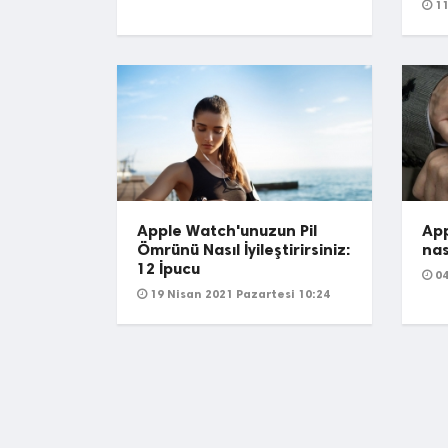
11
Apple Watch'unuzun Pil
App
Ömrünü Nasıl İyileştirirsiniz:
nas
12 İpucu
04
19 Nisan 2021 Pazartesi 10:24