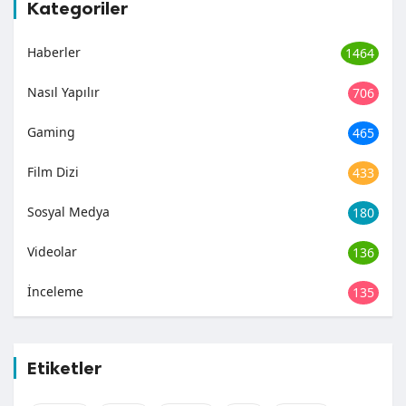
Kategoriler
Haberler
1464
Nasıl Yapılır
706
Gaming
465
Film Dizi
433
Sosyal Medya
180
Videolar
136
İnceleme
135
Etiketler