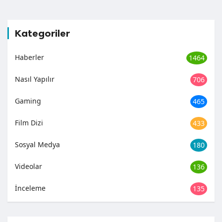
Kategoriler
Haberler
1464
Nasıl Yapılır
706
Gaming
465
Film Dizi
433
Sosyal Medya
180
Videolar
136
İnceleme
135