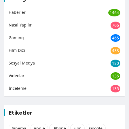
Haberler
1464
Nasıl Yapılır
706
Gaming
465
Film Dizi
433
Sosyal Medya
180
Videolar
136
İnceleme
135
Etiketler
Sinema
Apple
IPhone
Film
Google