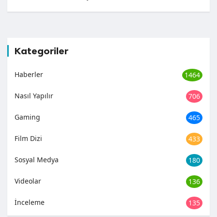
Kategoriler
Haberler
1464
Nasıl Yapılır
706
Gaming
465
Film Dizi
433
Sosyal Medya
180
Videolar
136
İnceleme
135