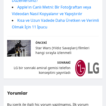
Düzenlersiniz?
Apple'ın Canlı Metni: Bir Fotoğraftan veya
Videodan Nasıl Kopyalanır ve Yapıştırılır
Kısa ve Uzun Vadede Daha Üretken ve Verimli
Olmak İçin 11 İpucu
ÖNCEKI
Star Wars (Yıldız Savaşları) filmleri
hangi sırayla izlenmeli
SONRAKI
LG bir sonraki amiral gemisi telefon
konseptini yayınladı
Yorumlar
Bu içerik ile ilgili hiç yorum yazılmamış. İlk yorum