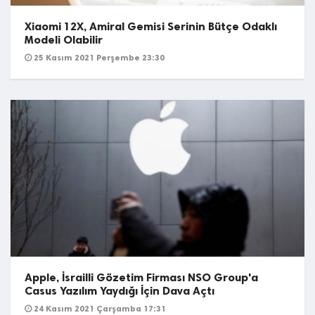
Xiaomi 12X, Amiral Gemisi Serinin Bütçe Odaklı
Modeli Olabilir
25 Kasım 2021 Perşembe 23:30
Apple, İsrailli Gözetim Firması NSO Group'a
Casus Yazılım Yaydığı İçin Dava Açtı
24 Kasım 2021 Çarşamba 17:31