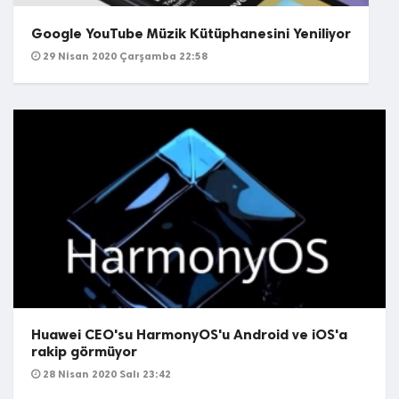
Google YouTube Müzik Kütüphanesini Yeniliyor
29 Nisan 2020 Çarşamba 22:58
Huawei CEO'su HarmonyOS'u Android ve iOS'a
rakip görmüyor
28 Nisan 2020 Salı 23:42